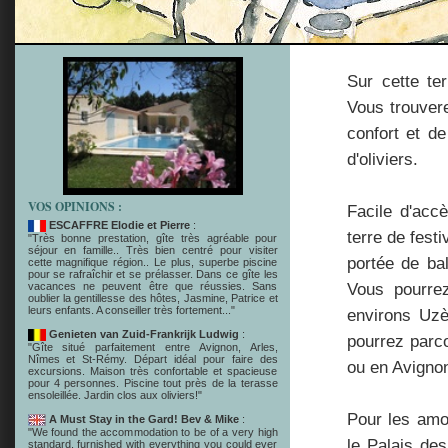
Sur cette ter
Vous trouver
confort et d
d'oliviers.
VOS OPINIONS :
Facile d'acc
ESCAFFRE Elodie et Pierre
:
terre de fest
"Très bonne prestation, gîte très agréable pour
séjour en famille.. Très bien centré pour visiter
portée de ba
cette magnifique région.. Le plus, superbe piscine
pour se rafraîchir et se prélasser. Dans ce gîte les
Vous pourrez
vacances ne peuvent être que réussies. Sans
oublier la gentillesse des hôtes, Jasmine, Patrice et
leurs enfants. A conseiller très fortement..."
environs Uzè
Genieten van Zuid-Frankrijk Ludwig
:
pourrez parc
"Gîte situé parfaitement entre Avignon, Arles,
Nîmes et St-Rémy. Départ idéal pour faire des
ou en Avignon 
excursions. Maison très confortable et spacieuse
pour 4 personnes. Piscine tout près de la terasse
ensoleillée. Jardin clos aux oliviers!"
Pour les amo
A Must Stay in the Gard! Bev & Mike
:
"We found the accommodation to be of a very high
le Palais de
standard, furnished with everything you could ever