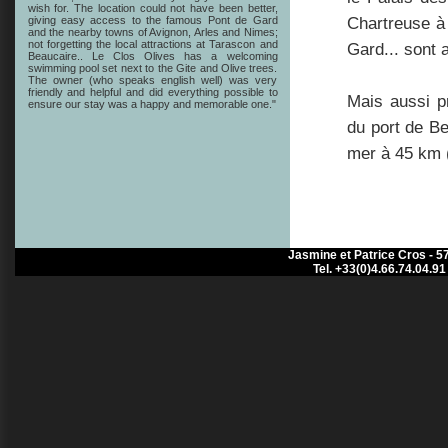
wish for. The location could not have been better,
Chartreuse à
giving easy access to the famous Pont de Gard
and the nearby towns of Avignon, Arles and Nimes;
not forgetting the local attractions at Tarascon and
Gard... sont 
Beaucaire.. Le Clos Olives has a welcoming
swimming pool set next to the Gite and Olive trees.
The owner (who speaks english well) was very
friendly and helpful and did everything possible to
Mais aussi p
ensure our stay was a happy and memorable one."
du port de Be
mer à 45 km (
Jasmine et Patrice Cros - 5
Tel. +33(0)4.66.74.04.9